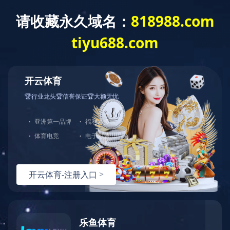
股票代码：300719
人才招聘
人才理念
培训晋升
招聘信息
人才是企业发展的真正动力，公司将“卓越有效的人才战略”作为企