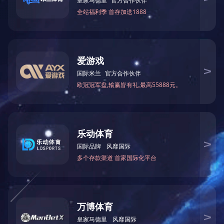
1.聪明才智固然重要，但品德和忠诚度更重要。
2.加强全员良好习惯和品德的培养，促进综合素质的提升。
3.公司关注对员工综合素质及企业文化理念契合度的考评。
用人所长
1.人都有特长和优点，也有弱项和缺点，公司用人力求扬长避
短。
2.注重员工潜能的发掘，为其提供充分的培训，不断提高员工的
综合能力。
开拓视野
设立对标企业，通过调研、考察、借鉴，促进改进、提高、超
越。
高效发展
1.以富有挑战的战略规划带动公司不断对各级/各类人才的需求，